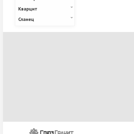
Кварцит
Сланец