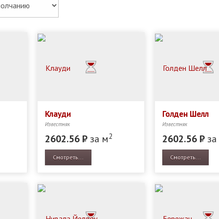
Клауди
Голден Шелл
Известняк
Известняк
2
2602.56
Р
за м
2602.56
Р
за
Смотреть...
Смотреть...