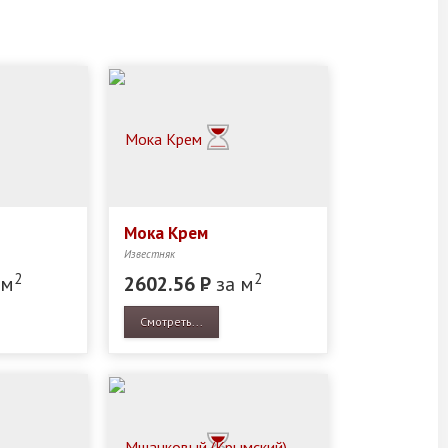
Мока Крем
Известняк
2
2
 м
2602.56
Р
за м
Смотреть...