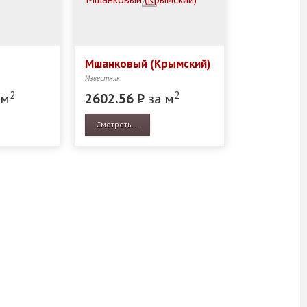
Мшанковый (Крымский)
Известняк
2
2
 м
2602.56
Р
за м
Смотреть...