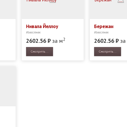
Нивала Йеллоу
Бережан
Известняк
Известняк
2
2602.56
Р
за м
2602.56
Р
за
Смотреть...
Смотреть...