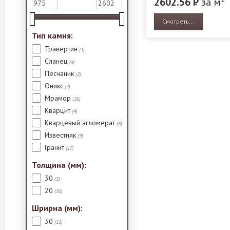
2602.56
Р
за м
Смотреть...
Тип камня:
Травертин
(3)
Сланец
(4)
Песчаник
(2)
Оникс
(4)
Мрамор
(26)
Кварцит
(4)
Кварцевый агломерат
(6)
Известняк
(9)
Гранит
(17)
Толщина (мм):
30
(5)
20
(50)
Шрирна (мм):
30
(12)