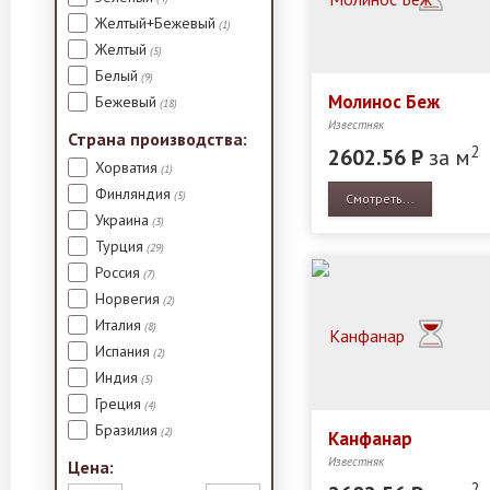
Желтый+Бежевый
(1)
Желтый
(5)
Белый
(9)
Молинос Беж
Бежевый
(18)
Известняк
Страна производства:
2
2602.56
Р
за м
Хорватия
(1)
Финляндия
(5)
Смотреть...
Украина
(3)
Турция
(29)
Россия
(7)
Норвегия
(2)
Италия
(8)
Испания
(2)
Индия
(5)
Греция
(4)
Бразилия
(2)
Канфанар
Известняк
Цена:
2