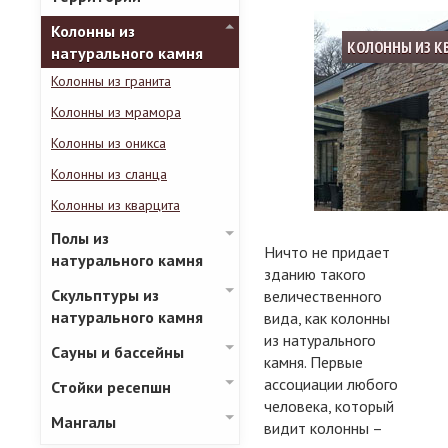
Колонны из
КОЛОННЫ ИЗ К
натурального камня
Колонны из гранита
Колонны из мрамора
Колонны из оникса
Колонны из сланца
Колонны из кварцита
Полы из
Ничто не придает
натурального камня
зданию такого
Скульптуры из
величественного
натурального камня
вида, как колонны
из натурального
Сауны и бассейны
камня. Первые
ассоциации любого
Стойки ресепшн
человека, который
Мангалы
видит колонны –